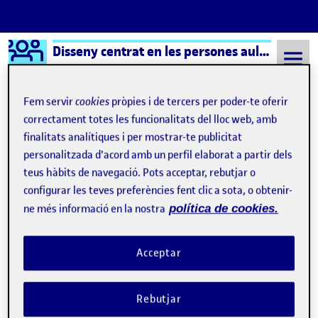
Logo Ágora
Disseny centrat en les persones aula 2
Saltar al contingut
Fem servir
cookies
pròpies i de tercers per poder-te oferir
correctament totes les funcionalitats del lloc web, amb
finalitats analítiques i per mostrar-te publicitat
Semestre 20212 - Aula 2
17 Març, 2022
personalitzada d'acord amb un perfil elaborat a partir dels
17 Març, 2022
teus hàbits de navegació. Pots acceptar, rebutjar o
configurar les teves preferències fent clic a sota, o obtenir-
ne més informació en la nostra
política de cookies.
PRÀCTICA 1 : Procés, mètodes i espai personal
Publicat per
Publicat per
Laura Rosell Zanón
Visibilitat:
Data de publicació
6 abril, 2022 9:03 pm
a PRÀCTICA 1 : Procés, mètodes i es
Públic
-
17 Març 2022
-
1 comentari
Acceptar
Rebutjar