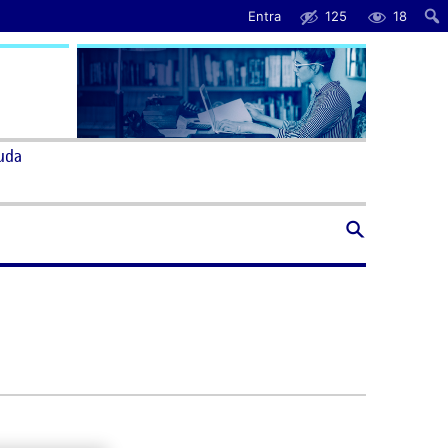
Entra
125
18
uda