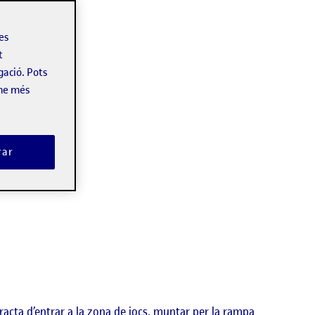
les
t
gació. Pots
-ne més
rar
tracta d’entrar a la zona de jocs, muntar per la rampa