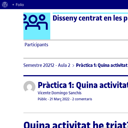
Quant al WordPress
+ Folio
Logo Ágora
Disseny centrat en les 
Saltar al contingut
Participants
Semestre 20212 - Aula 2
Pràctica 1: Quina activita
Pràctica 1: Quina activit
Publicat per
Publicat per
Vicente Domingo Sanchis
Visibilitat:
Data de publicació
13 abril, 2022 6:22 pm
a Pràctica 1: Quina activ
Públic
-
21 Març 2022
-
2 comentaris
Quina activitat he tria