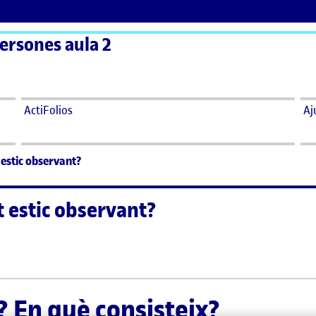
persones aula 2
ActiFolios
Aj
t estic observant?
at estic observant?
itat estic observant?
t? En què consisteix?