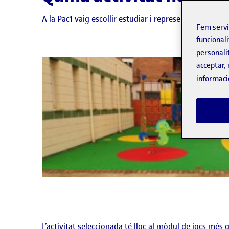
A la Pac1 vaig escollir estudiar i representar la
zona d
Fem serv
funcionali
personali
acceptar, 
informaci
L’activitat seleccionada té lloc al mòdul de jocs més g