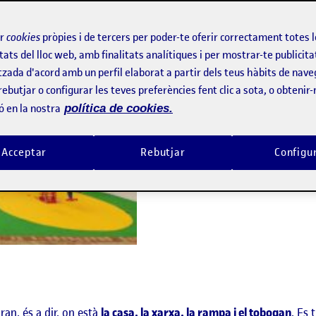
e jocs
del pati de l’escola pública on treballe.
ir
cookies
pròpies i de tercers per poder-te oferir correctament totes 
tats del lloc web, amb finalitats analítiques i per mostrar-te publicita
tzada d'acord amb un perfil elaborat a partir dels teus hàbits de nave
rebutjar o configurar les teves preferències fent clic a sota, o obtenir
ó en la nostra
política de cookies.
Acceptar
Rebutjar
Configu
ran, és a dir, on està
la casa, la xarxa, la rampa i el tobogan
. Es 