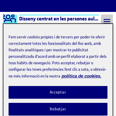
Logo Ágora
Disseny centrat en les persones aula 2
Saltar al contingut
Fem servir
cookies
pròpies i de tercers per poder-te oferir
correctament totes les funcionalitats del lloc web, amb
finalitats analítiques i per mostrar-te publicitat
Semestre 20212 - Aula 2
cultura
personalitzada d'acord amb un perfil elaborat a partir dels
cultura
teus hàbits de navegació. Pots acceptar, rebutjar o
configurar les teves preferències fent clic a sota, o obtenir-
ne més informació en la nostra
política de cookies.
PRÀCTICA 2: INTERACCIÓ I OBJECTE (2)
Publicat per
Publicat per
Marta Font Sabaté
Visibilitat:
Data de publicació
2 juny, 2022 6:25 pm
el PRÀCTICA 2: INTERACCIÓ I OBJECTE 
Públic
-
2 Juny 2022
-
comentari
Acceptar
Rebutjar