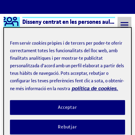
Logo Ágora
Disseny centrat en les persones aula 2
Saltar al contingut
Fem servir
cookies
pròpies i de tercers per poder-te oferir
correctament totes les funcionalitats del lloc web, amb
finalitats analítiques i per mostrar-te publicitat
Semestre 20212 - Aula 2
16 Maig, 2022
personalitzada d'acord amb un perfil elaborat a partir dels
16 Maig, 2022
teus hàbits de navegació. Pots acceptar, rebutjar o
configurar les teves preferències fent clic a sota, o obtenir-
ne més informació en la nostra
política de cookies.
PRÀCTICA 2: INTERACCIÓ I OBJECTE (1)
Publicat per
Publicat per
Marta Font Sabaté
Visibilitat:
Data de publicació
a PRÀCTICA 2: INTERACCIÓ I OBJECT
Públic
-
16 Maig 2022
-
1 comentari
Acceptar
Rebutjar