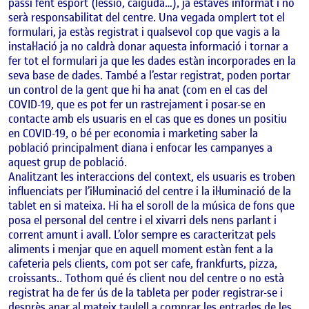
passi fent esport (lessió, caiguda…), ja estaves informat i no
serà responsabilitat del centre. Una vegada omplert tot el
formulari, ja estàs registrat i qualsevol cop que vagis a la
instal·lació ja no caldrà donar aquesta informació i tornar a
fer tot el formulari ja que les dades estàn incorporades en la
seva base de dades. També a l’estar registrat, poden portar
un control de la gent que hi ha anat (com en el cas del
COVID-19, que es pot fer un rastrejament i posar-se en
contacte amb els usuaris en el cas que es dones un positiu
en COVID-19, o bé per economia i marketing saber la
població principalment diana i enfocar les campanyes a
aquest grup de població.
Analitzant les interaccions del context, els usuaris es troben
influenciats per l’il·luminació del centre i la il·luminació de la
tablet en si mateixa. Hi ha el soroll de la música de fons que
posa el personal del centre i el xivarri dels nens parlant i
corrent amunt i avall. L’olor sempre es caracteritzat pels
aliments i menjar que en aquell moment estàn fent a la
cafeteria pels clients, com pot ser cafe, frankfurts, pizza,
croissants.. Tothom qué és client nou del centre o no està
registrat ha de fer ús de la tableta per poder registrar-se i
desprès anar al mateix taulell a comprar les entrades de les