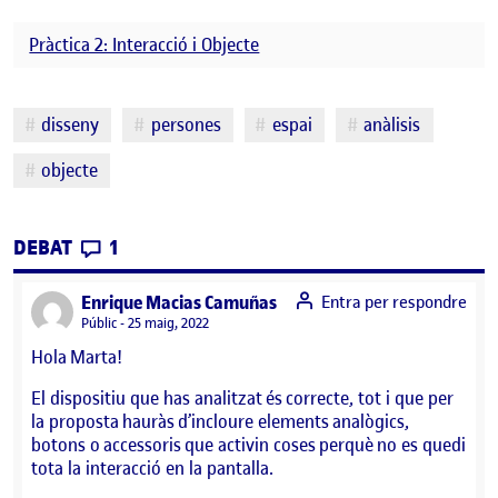
Pràctica 2: Interacció i Objecte
Etiquetes
disseny
persones
espai
anàlisis
objecte
CONTRIBUTIONS
EL PRÀCTICA 2: INTERACCIÓ I OBJECTE (1)
DEBAT
1
says:
Enrique Macias Camuñas
Entra per respondre
Visibilitat:
Públic
25 maig, 2022
Hola Marta!
El dispositiu que has analitzat és correcte, tot i que per
la proposta hauràs d’incloure elements analògics,
botons o accessoris que activin coses perquè no es quedi
tota la interacció en la pantalla.