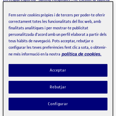
que hi ha en la recepció del centre, ja que es el dispositiu
amb el qual més persones interactuen habitualment i
Fem servir
cookies
pròpies i de tercers per poder-te oferir
pràcticament l’únic.
Normalment el material amb que estàn fetes les tabletes són
correctament totes les funcionalitats del lloc web, amb
metall, vidre o plàstic. Encara que es poden utilitzar altres
finalitats analítiques i per mostrar-te publicitat
materials. La tableta elegida segurament està feta de plàstic.
personalitzada d'acord amb un perfil elaborat a partir dels
teus hàbits de navegació. Pots acceptar, rebutjar o
configurar les teves preferències fent clic a sota, o obtenir-
ne més informació en la nostra
política de cookies.
Acceptar
Rebutjar
Els components principals són: la pantalla tàctil, els botons
Configurar
per encendre i apagar, pujar i baixar el volum, un forat per
endollar un auricular i un carregador per poder omplir la