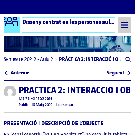
Logo Ágora
Disseny centrat en les persones aula 2
Saltar al contingut
Semestre 20212 - Aula 2
PRÀCTICA 2: INTERACCIÓ I OBJECTE (1)
Navegació d'entrades
: PAC2: Cos, objecte i espai
: Int
Anterior
Següent
PRÀCTICA 2: INTERACCIÓ I OBJ
Publicat per
Publicat per
Marta Font Sabaté
Visibilitat:
Data de publicació
a PRÀCTICA 2: INTERACCIÓ I OBJECTE 
Públic
-
16 Maig 2022
-
1 comentari
PRESENTACIÓ I DESCRIPCIÓ DE L’OBJECTE
En l’espai esportiu “Salting Hospitalet”, he escollit la tableta