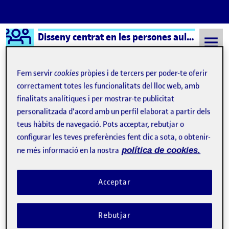
Logo Ágora
Disseny centrat en les persones aula 2
Saltar al contingut
Fem servir
cookies
pròpies i de tercers per poder-te oferir
correctament totes les funcionalitats del lloc web, amb
finalitats analítiques i per mostrar-te publicitat
Semestre 20212 - Aula 2
cultura
personalitzada d'acord amb un perfil elaborat a partir dels
cultura
teus hàbits de navegació. Pots acceptar, rebutjar o
configurar les teves preferències fent clic a sota, o obtenir-
ne més informació en la nostra
política de cookies.
PRÀCTICA 2: INTERACCIÓ I OBJECTE (2)
Publicat per
Publicat per
Marta Font Sabaté
Visibilitat:
Data de publicació
2 juny, 2022 6:25 pm
el PRÀCTICA 2: INTERACCIÓ I OBJECTE 
Públic
-
2 Juny 2022
-
comentari
Acceptar
Rebutjar